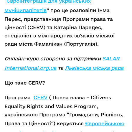
“
Євроінтеграція для українських
муніципалітетів
” про це розповіли Інма
Перес, представниця Програми права та
цінності (CERV) та Катаріна Паредес,
спеціаліст з міжнародних зв’язків міської
ради міста Фамалікан (Португалія).
Онлайн-курс створено за підтримки
SALAR
International.org.ua
та
Львівська міська рада
Що таке CERV?
Програма
CERV
( Повна назва – Citizens
Equality Rights and Values Program,
українською Програма “Громадяни, Рівність,
Права та Цінності”
)
керується
Європейською