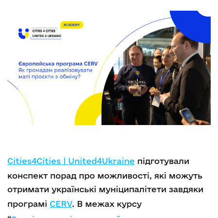
Сities4Cities | United4Ukraine
підготували
конспект порад про можливості, які можуть
отримати українські муніципалітети завдяки
програмі
CERV
. В межах курсу