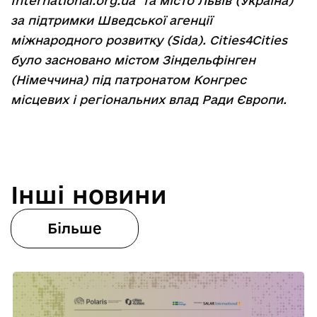
International.org.ua та місто Львів (Україна)
за підтримки Шведської агенції
міжнародного розвитку (Sida). Сities4Cities
було засновано містом Зіндельфінген
(Німеччина) під патронатом Конгрес
місцевих і регіональних влад Ради Європи.
Інші новини
Більше