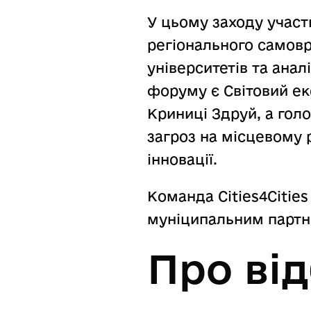
У цьому заходу участ
регіонального самовря
університетів та анал
форуму є Світовий е
Криниці Здруй, а го
загроз на місцевому 
інновації.
Команда Cities4Citie
муніципальним партн
Про ві