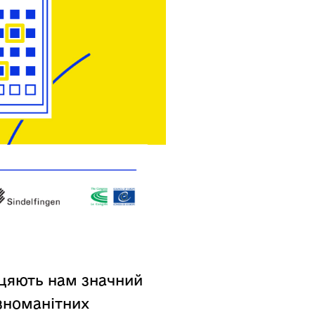
біцяють нам значний
ізноманітних