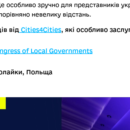
Це особливо зручно для представників ук
 порівняно невелику відстань.
ів від
Cities4Cities
, які особливо засл
ngress of Local Governments
колайки, Польща