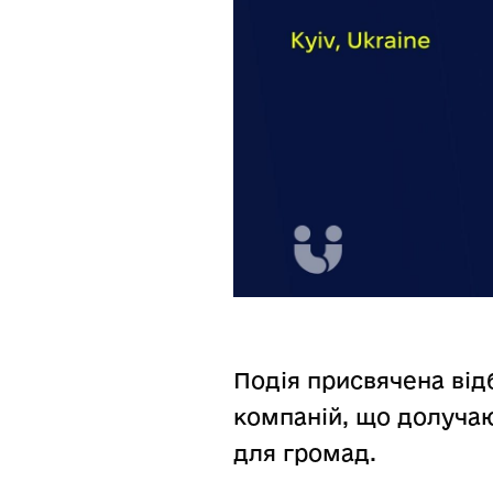
Подія присвячена від
компаній, що долучаю
для громад.