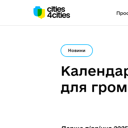
Проф
Новини
Календар
для гро