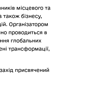
вників місцевого та
а також бізнесу,
цій. Організатором
йно проводиться в
ення глобальних
ені трансформації,
 захід присвячений