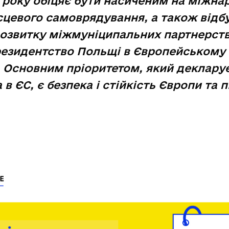
 року обіцяє бути насиченим на міжнаро
сцевого самоврядування, а також відб
 розвитку міжмуніципальних партнерст
езидентство Польщі в Європейському 
. Основним пріоритетом, який деклару
в ЄС, є безпека і стійкість Європи та 