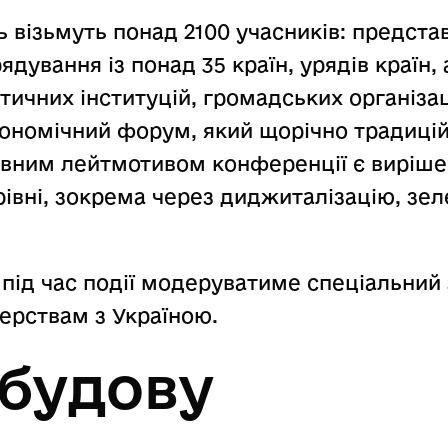
ь візьмуть понад 2100 учасників: предста
дування із понад 35 країн, урядів країн, 
ітичних інституцій, громадських організа
кономічний форум, який щорічно традиці
ловним лейтмотивом конференції є виріш
рівні, зокрема через диджиталізацію, зел
s під час події модеруватиме спеціальний
ерствам з Україною.
дбудову