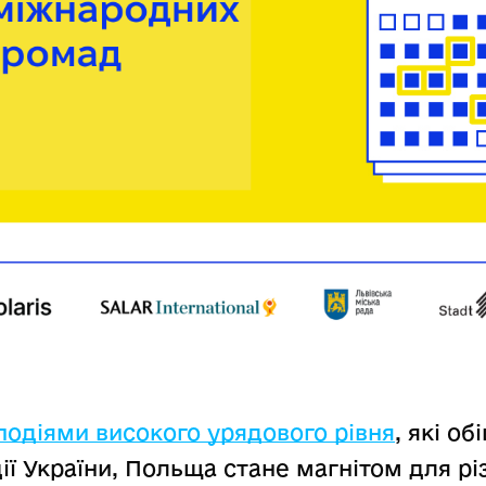
подіями високого урядового рівня
, які о
ції України, Польща стане магнітом для р