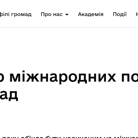
ілі громад
Про нас
Академія
Події
 міжнародних по
мад