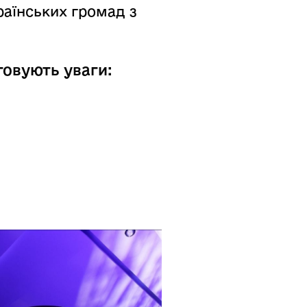
раїнських громад з
уговують уваги: