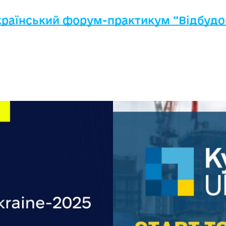
країнський форум-практикум “Відбудова