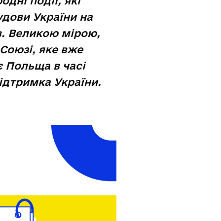
дні події, які
удови України на
в. Великою мірою,
Союзі, яке вже
є Польща в часі
підтримка України.