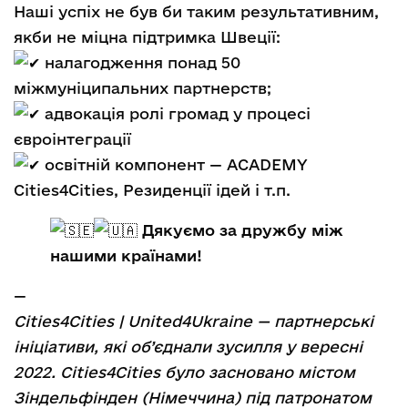
Наші успіх не був би таким результативним,
якби не міцна підтримка Швеції:
налагодження понад 50
міжмуніципальних партнерств;
адвокація ролі громад у процесі
євроінтеграції
освітній компонент — ACADEMY
Cities4Cities, Резиденції ідей і т.п.
Дякуємо за дружбу між
нашими країнами!
—
Сities4Cities | United4Ukraine — партнерські
ініціативи, які об’єднали зусилля у вересні
2022. Сities4Cities було засновано містом
Зіндельфінден (Німеччина) під патронатом