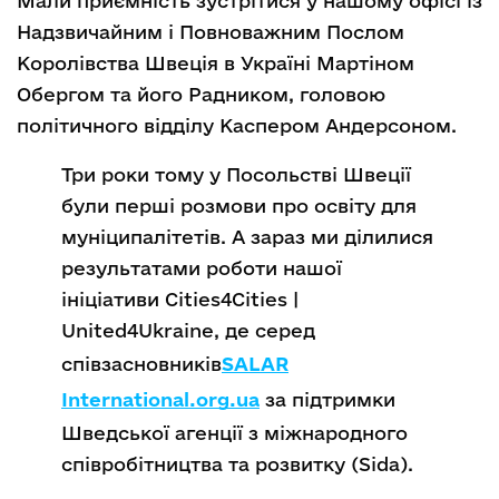
Мали приємність зустрітися у нашому офісі із
Надзвичайним і Повноважним Послом
Королівства Швеція в Україні Мартіном
Обергом та його Радником, головою
політичного відділу Каспером Андерсоном.
Три роки тому у Посольстві Швеції
були перші розмови про освіту для
муніципалітетів. А зараз ми ділилися
результатами роботи нашої
ініціативи Сities4Cities |
United4Ukraine, де серед
співзасновників
SALAR
International.org.ua
за підтримки
Шведської агенції з міжнародного
співробітництва та розвитку (Sida).