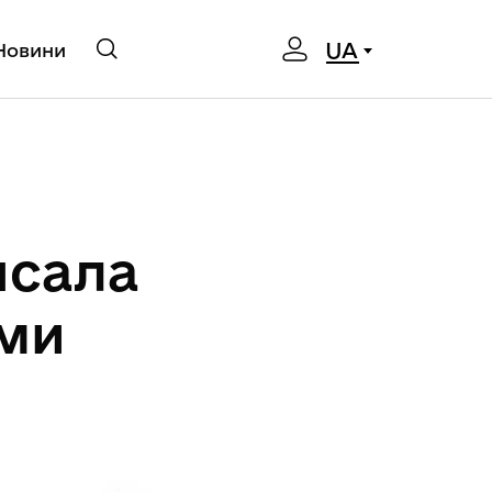
UA
Новини
псала
ами