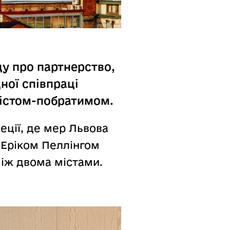
ду про партнерство,
ної співпраці
містом-побратимом.
веції, де мер Львова
 Еріком Пеллінгом
між двома містами.