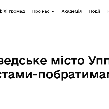
ілі громад
Про нас
Академія
Події
шведське місто Уп
істами-побратим