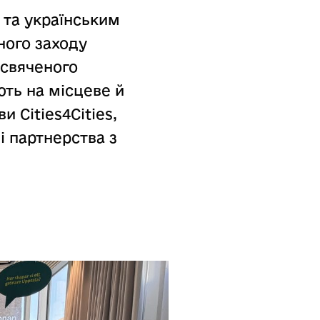
 та українським
ного заходу
исвяченого
ють на місцеве й
и Cities4Cities,
і партнерства з