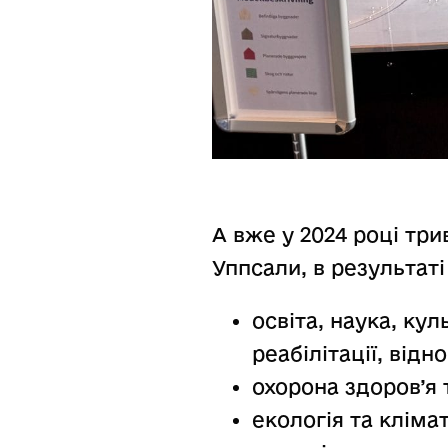
А вже у 2024 році тр
Уппсали, в результаті
освіта, наука, ку
реабілітації, відн
охорона здоров’я т
екологія та кліма