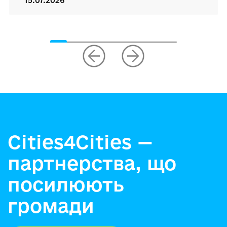
15.07.2026
Cities4Cities —
партнерства, що
посилюють
громади