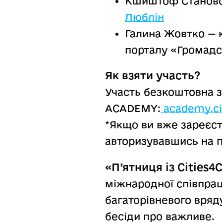
Кшиштоф Становс
Люблін
Галина Жовтко —
порталу «Громадс
Як взяти участь?
Участь безкоштовна з
ACADEMY:
academy.cit
*Якщо ви вже зареєст
авторизувавшись на 
«П’ятниця із Cities4C
міжнародної співпрац
багаторівневого вряду
бесіди про важливе.