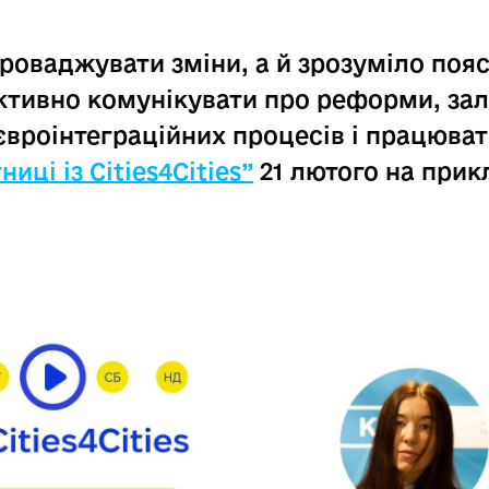
роваджувати зміни, а й зрозуміло пояс
тивно комунікувати про реформи, за
 євроінтеграційних процесів і працюва
ниці із Cities4Cities”
21 лютого на прик