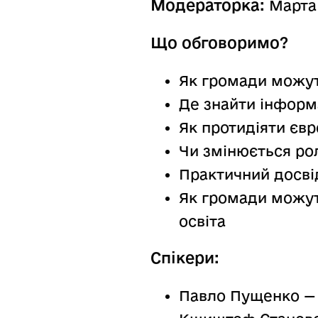
Модераторка:
Марта 
Що обговоримо?
Як громади можут
Де знайти інформ
Як протидіяти єв
Чи змінюється рол
Практичний досвід
Як громади можуть
освіта
Спікери:
Павло Пущенко — 