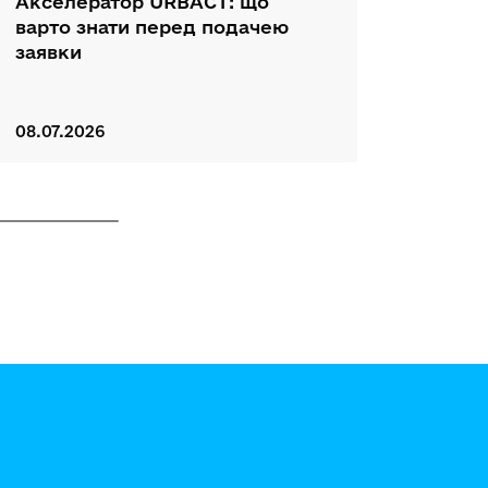
Акселератор URBACT: що
Як ЄС
варто знати перед подачею
Украї
заявки
Facili
08.07.2026
12.05.