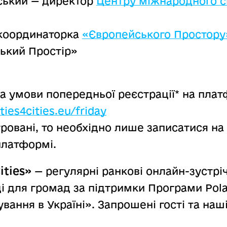
ький — директор
Центру міжнародного с
 координаторка
«Європейського Простору
ький Простір»
а умови попередньої реєстрації* на платф
ies4cities.eu/friday
ровані, то необхідно лише записатися на 
платформі.
ities»
— регулярні ранкові онлайн-зустріч
і для громад за підтримки Програми Pola
вання в Україні». Запрошені гості та наш