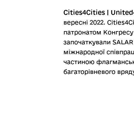
Cities4Cities | Unite
вересні 2022. Cities4
патронатом Конгресу 
започаткували SALAR I
міжнародної співпраці 
частиною флагмансько
багаторівневого вряду