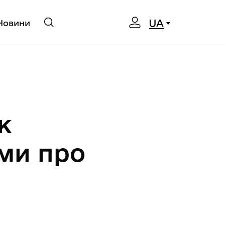
UA
Новини
к
ми про