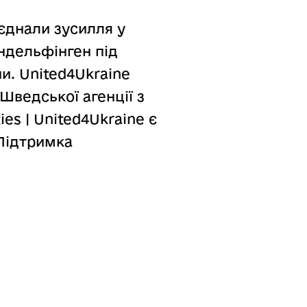
’єднали зусилля у
індельфінген під
и. United4Ukraine
 Шведської агенції з
ies | United4Ukraine є
“Підтримка