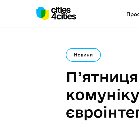
Проф
Новини
П’ятниця 
комуніку
євроінте