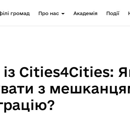
ілі громад
Про нас
Академія
Події
із Cities4Cities: Я
вати з мешканця
грацію?