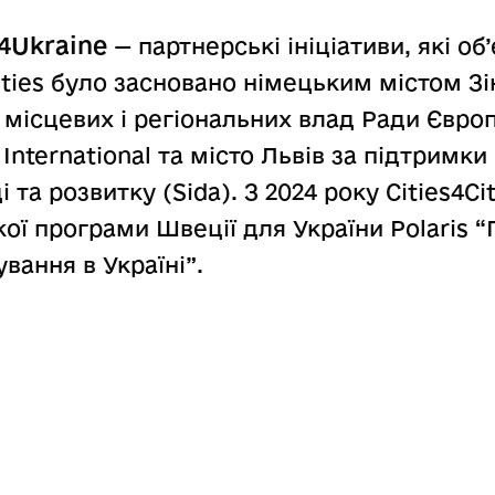
d4Ukraine
— партнерські ініціативи, які об
Cities було засновано німецьким містом З
місцевих і регіональних влад Ради Європ
nternational та місто Львів за підтримки
та розвитку (Sida). З 2024 року Cities4Cit
ї програми Швеції для України Polaris 
вання в Україні”.