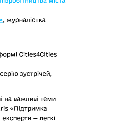
півробітництва міста
»
, журналістка
ормі Cities4Cities
серію зустрічей,
і на важливі теми
ris «Підтримка
і експерти — легкі