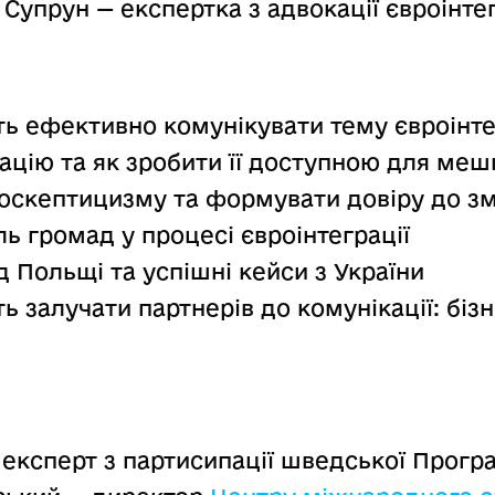
Супрун — експертка з адвокації євроінтегра
ь ефективно комунікувати тему євроінте
ацію та як зробити її доступною для меш
роскептицизму та формувати довіру до зм
ь громад у процесі євроінтеграції
 Польщі та успішні кейси з України
 залучати партнерів до комунікації: бізн
експерт з партисипації шведської Програ