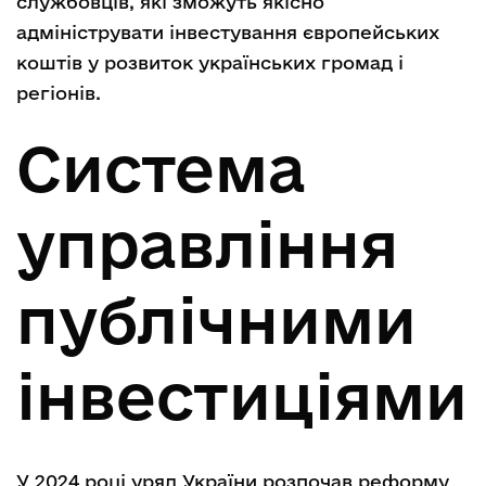
службовців, які зможуть якісно
адмініструвати інвестування європейських
коштів у розвиток українських громад і
регіонів.
Система
управління
публічними
інвестиціями
У 2024 році уряд України розпочав реформу