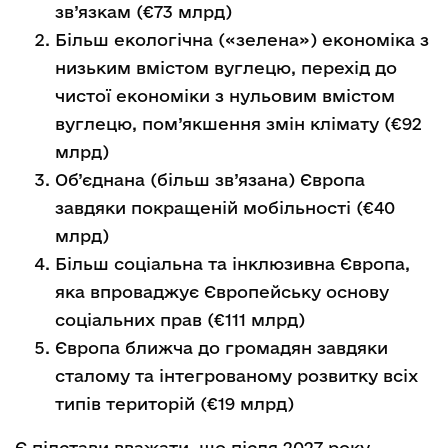
зв’язкам (€73 млрд)
Більш екологічна («зелена») економіка з
низьким вмістом вуглецю, перехід до
чистої економіки з нульовим вмістом
вуглецю, пом’якшення змін клімату (€92
млрд)
Об’єднана (більш зв’язана) Європа
завдяки покращеній мобільності (€40
млрд)
Більш соціальна та інклюзивна Європа,
яка впроваджує Європейську основу
соціальних прав (€111 млрд)
Європа ближча до громадян завдяки
сталому та інтегрованому розвитку всіх
типів територій (€19 млрд)
Є підстави вважати, що після 2027 року