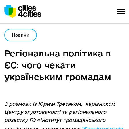
Новини
Регіональна політика в
ЄС: чого чекати
українським громадам
З розмови із
Юрієм Третяком,
керівником
Центру згуртованості та регіонального
розвитку ГО «Інститут громадянського
суспільства», в рамках курсу
“Євроінтеграція: