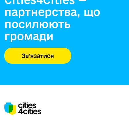
партнерства, що
посилюють
громади
Зв'язатися