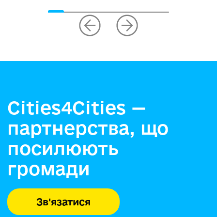
Cities4Cities —
партнерства, що
посилюють
громади
Зв'язатися