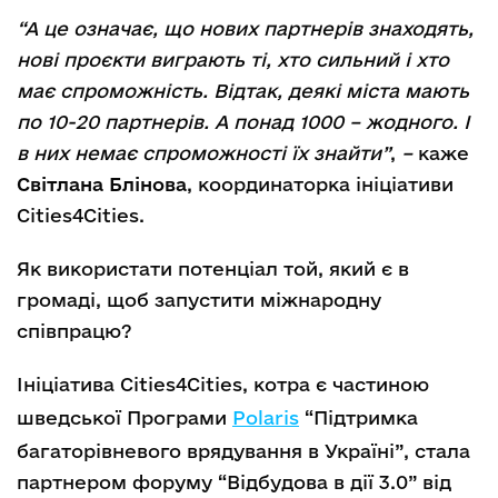
“А це означає, що нових партнерів знаходять,
нові проєкти виграють ті, хто сильний і хто
має спроможність. Відтак, деякі міста мають
по 10-20 партнерів. А понад 1000 – жодного. І
в них немає спроможності їх знайти”
,
–
каже
Світлана Блінова
, координаторка ініціативи
Cities4Cities.
Як використати потенціал той, який є в
громаді, щоб запустити міжнародну
співпрацю?
Ініціатива Cities4Cities, котра є частиною
шведської Програми
Polaris
“Підтримка
багаторівневого врядування в Україні”, стала
партнером форуму “Відбудова в дії 3.0” від