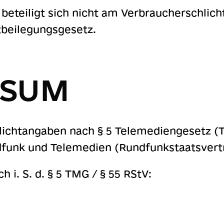
 beteiligt sich nicht am Verbraucherschlic
tbeilegungsgesetz.
SSUM
ichtangaben nach § 5 Telemediengesetz (
dfunk und Telemedien (Rundfunkstaatsvertr
h i. S. d. § 5 TMG / § 55 RStV: