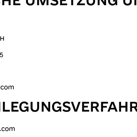
bH
 5
n.com
EILEGUNGSVERFAH
n.com