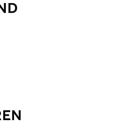
ND
REN