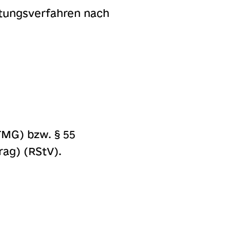
htungsverfahren nach
TMG) bzw. § 55
ag) (RStV).