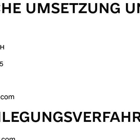
CHE UMSETZUNG U
bH
 5
n.com
EILEGUNGSVERFAH
n.com