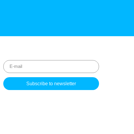
Please
leave
this
field
empty.