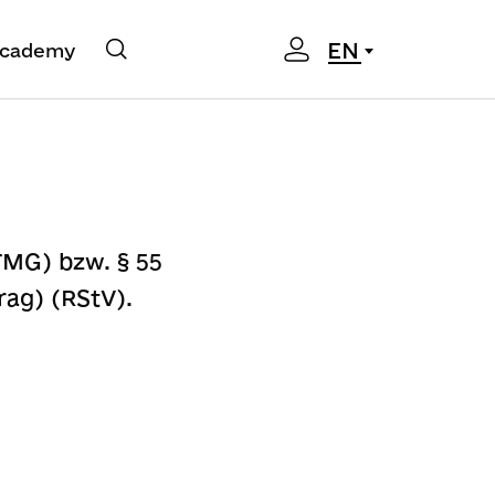
EN
cademy
TMG) bzw. § 55
ag) (RStV).