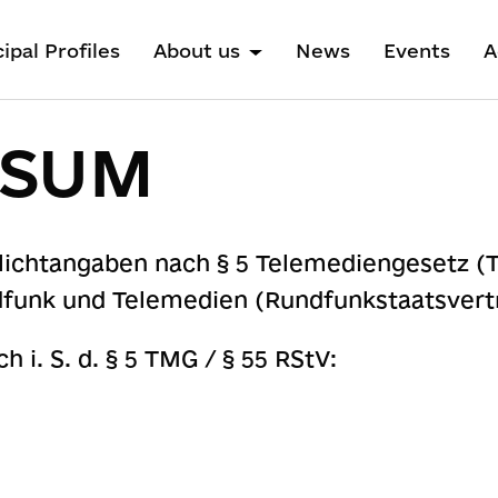
ipal Profiles
About us
News
Events
A
SSUM
ichtangaben nach § 5 Telemediengesetz (
dfunk und Telemedien (Rundfunkstaatsvertr
h i. S. d. § 5 TMG / § 55 RStV: