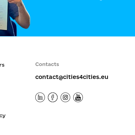
Contacts
rs
contact@cities4cities.eu
icy