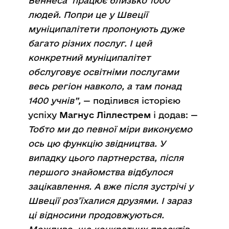
Веннеса працює близько 1000
людей. Попри це у Швеції
муніципалітети пропонують дуже
багато різних послуг. І цей
конкретний муніципалітет
обслуговує освітніми послугами
весь регіон навколо, а там понад
1400 учнів”,
— поділився історією
успіху
Магнус Ліллестрем
і додав: —
Тобто ми до певної міри виконуємо
ось цю функцію звідництва. У
випадку цього партнерства, після
першого знайомства відбулося
зацікавлення. А вже після зустрічі у
Швеції роз’їхалися друзями. І зараз
ці відносини продовжуються.