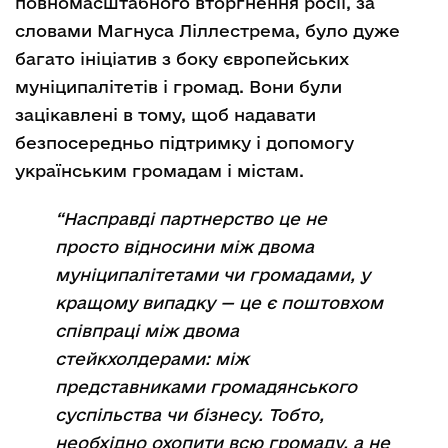
повномасштабного вторгнення росії, за
словами Магнуса Ліллестрема, було дуже
багато ініціатив з боку європейських
муніципалітетів і громад. Вони були
зацікавлені в тому, щоб надавати
безпосередньо підтримку і допомогу
українським громадам і містам.
“Насправді партнерство це не
просто відносини між двома
муніципалітетами чи громадами, у
кращому випадку — це є поштовхом
співпраці між двома
стейкхолдерами: між
представниками громадянського
суспільства чи бізнесу. Тобто,
необхідно охопити всю громаду, а не