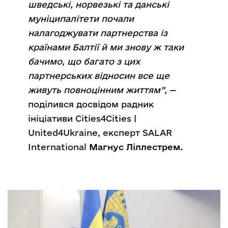
шведські, норвезькі та данські
муніципалітети почали
налагоджувати партнерства із
країнами Балтії й ми знову ж таки
бачимо, що багато з цих
партнерських відносин все ще
живуть повноцінним життям”,
—
поділився досвідом радник
ініціативи Сities4Cities |
United4Ukraine, експерт SALAR
International
Магнус Ліллестрем.