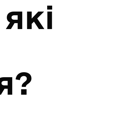
 які
я?