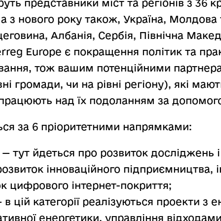
уть представники міст та регіонів з 36 кр
 а з нового року також, Україна, Молдова 
цеговина, Албанія, Сербія, Північна Макед
reg Europe є покращення політик та пра
вання, тож вашим потенційними партнера
івні громади, чи на рівні регіону), які маю
працюють над їх подоланням за допомого
ся за 6 пріоритетними напрямками:
— тут йдеться про розвиток досліджень і 
озвиток інноваційного підприємництва, і
ок цифрового інтернет-покриття;
 в цій категорії реалізуються проекти з 
ативної енергетики, управління відходам