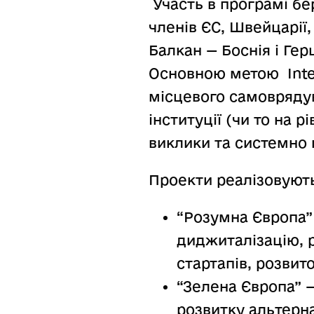
Участь в програмі бер
членів ЄС, Швейцарії,
Балкан — Боснія і Гер
Основною метою Inter
місцевого самовряду
інституції (чи то на р
виклики та системно 
Проекти реалізовують
“Розумна Європа” 
диджиталізацію, р
стартапів, розвит
“Зелена Європа” —
розвитку альтерн