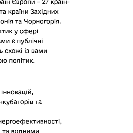
аїн Європи – 27 країн-
та країни Західних
онія та Чорногорія.
ктик у сфері
ми є публічні
ть схожі із вами
ю політик.
інновацій,
нкубаторів та
енергоефективності,
и та водними