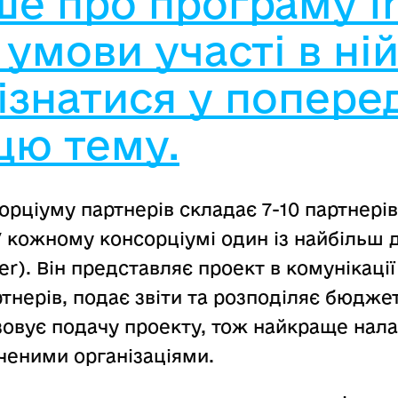
ше про програму I
 умови участі в ній
ізнатися у попере
 цю тему.
рціуму партнерів складає 7-10 партнерів 
У кожному консорціумі один із найбільш 
er). Він представляє проект в комунікаці
тнерів, подає звіти та розподіляє бюдже
зовує подачу проекту, тож найкраще нал
ченими організаціями.