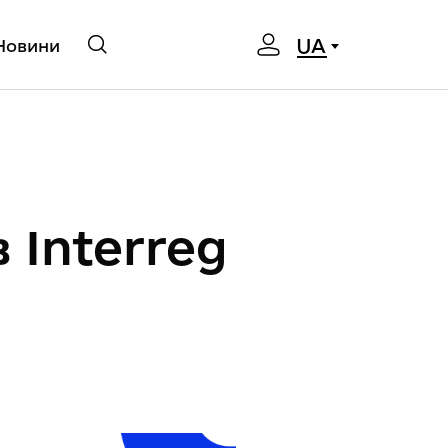
UA
Новини
 Interreg