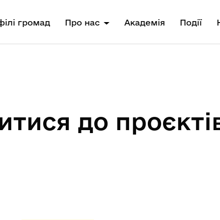
ілі громад
Про нас
Академія
Події
итися до проєктів