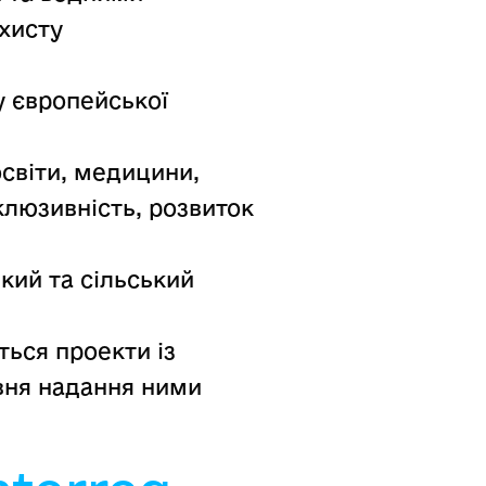
ахисту
у європейської
світи, медицини,
нклюзивність, розвиток
кий та сільський
ться проекти із
вня надання ними