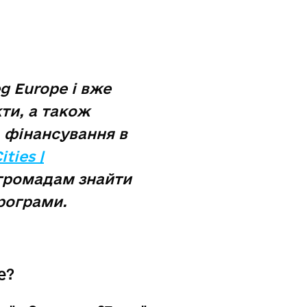
g Europe і вже
ти, а також
ь фінансування в
ities |
 громадам знайти
Програми.
e?