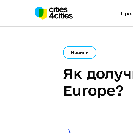
Проф
Новини
Як долуч
Europe?