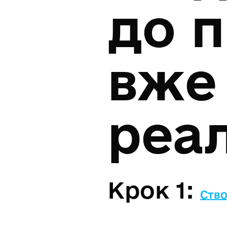
до п
вже
реа
Крок 1:
Ство