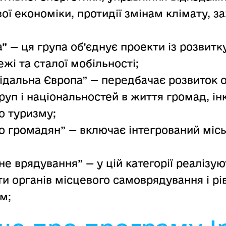
ої економіки, протидії змінам клімату, з
” — ця група об’єднує проекти із розвитк
жі та сталої мобільності;
ідальна Європа” — передбачає розвиток о
 груп і національностей в життя громад, і
о туризму;
о громадян” — включає інтегрований місь
е врядування” — у цій категорії реалізую
и органів місцевого самоврядування і рі
м;