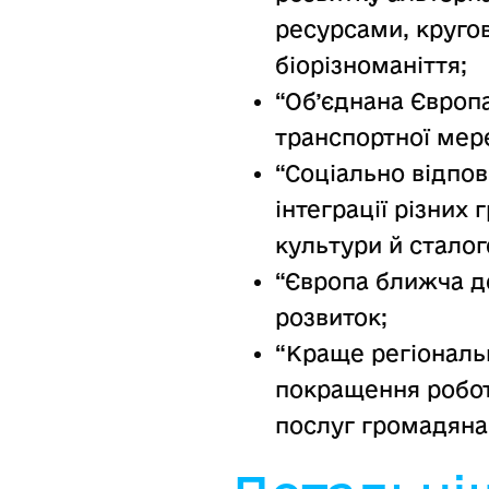
ресурсами, кругов
біорізноманіття;
“Об’єднана Європа
транспортної мере
“Соціально відпов
інтеграції різних
культури й сталог
“Європа ближча д
розвиток;
“Краще регіональн
покращення робот
послуг громадяна