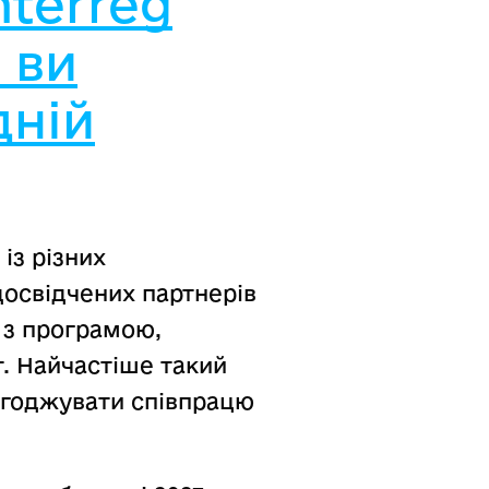
nterreg
 ви
дній
із різних
досвідчених партнерів
ї з програмою,
т. Найчастіше такий
агоджувати співпрацю