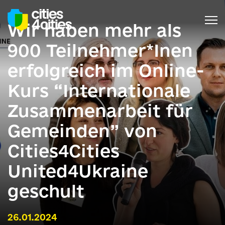
Wir haben mehr als
900 Teilnehmer*Inen
erfolgreich im Online-
Kurs “Internationale
Zusammenarbeit für
Gemeinden” von
Cities4Cities
United4Ukraine
geschult
26.01.2024