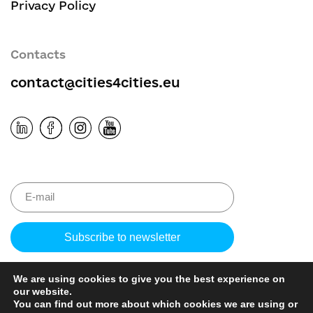
Privacy Policy
Contacts
contact@cities4cities.eu
Please
leave
this
We are using cookies to give you the best experience on
field
our website.
empty.
You can find out more about which cookies we are using or