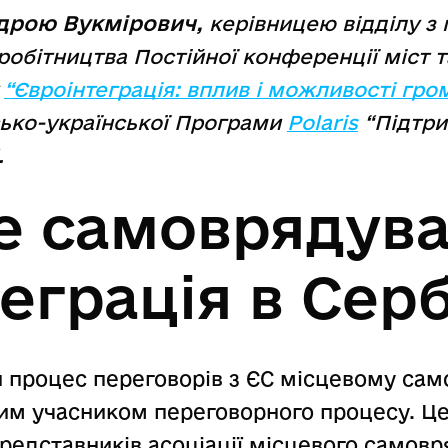
дрою Вукмірович,
керівницею відділу з п
робітництва Постійної конференції міст т
у
“Євроінтеграція: вплив і можливості гро
ько-української Програми
Polaris
“Підтри
.
е самоврядува
еграція в Серб
й процес переговорів з ЄС місцевому сам
ним учасником переговорного процесу. Ц
едставників асоціації місцевого самовр