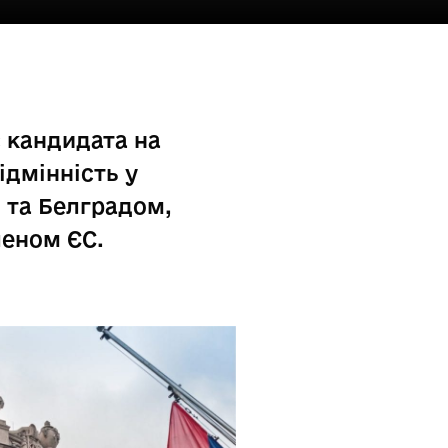
с кандидата на
ідмінність у
 та Белградом,
леном ЄС.