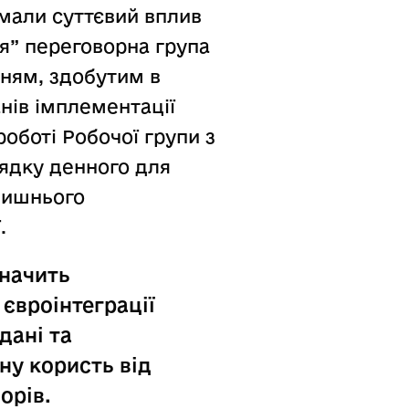
 мали суттєвий вплив
ля” переговорна група
нням, здобутим в
анів імплементації
оботі Робочої групи з
рядку денного для
олишнього
.
значить
 євроінтеграції
дані та
ну користь від
орів.