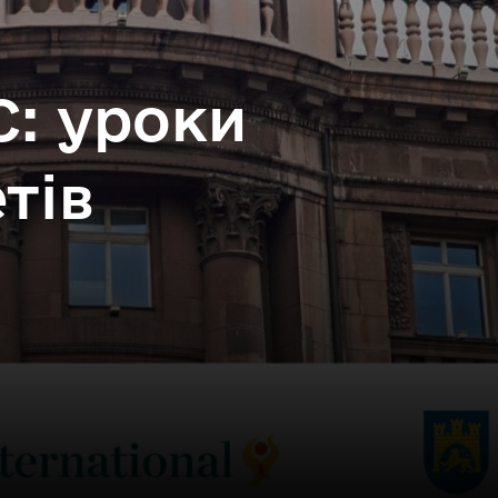
С: уроки
тів