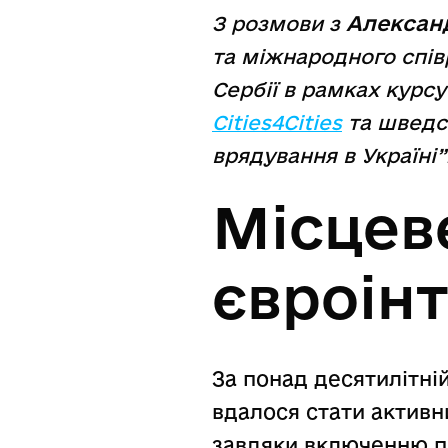
Алексан
З розмови з
та міжнародного спів
Сербії в рамках курс
Сities4Сities
та шведс
врядування в Україні”
Місцев
євроінт
За понад десятилітні
вдалося стати актив
завдяки включенню пр