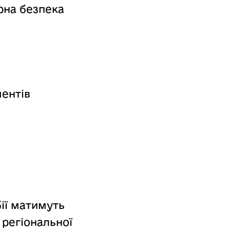
арна безпека
ментів
ії матимуть
 регіональної