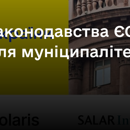
аконодавства Є
для муніципаліте