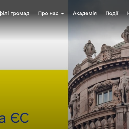
ілі громад
Про нас
Академія
Події