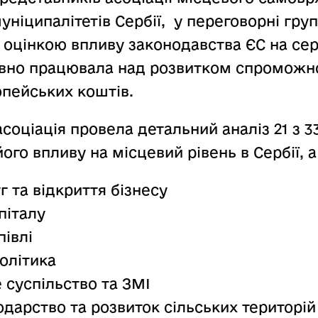
муніципалітетів Сербії, у переговорні гр
 оцінкою впливу законодавства ЄС на сер
ивно працювала над розвитком спроможно
пейських коштів.
 асоціація провела детальний аналіз 21 з 3
ого впливу на місцевий рівень в Сербії, а
г та відкриття бізнесу
піталу
півлі
олітика
 суспільство та ЗМІ
подарство та розвиток сільських територій