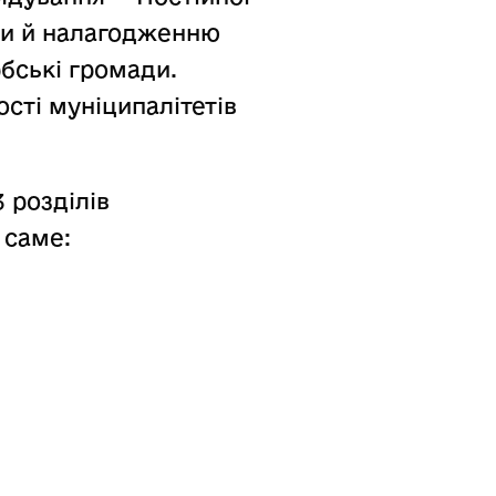
упи й налагодженню
бські громади.
сті муніципалітетів
3 розділів
 саме: