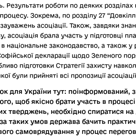
ль. Результати роботи по деяких розділах
 процесу. Зокрема, по розділу 27 “Довкіл
зауважень асоціації. Також, завдяки зна
у, асоціація брала участь у підготовці пл
в національне законодавство, а також у р
Софійської декларації щодо Зеленого по
бливо підготовки Стратегії захисту навк
кої були прийняті всі пропозиції асоціації
ок для України тут: поінформований, 
ого, щоб якісно брати участь в процесі
их тверджень, необхідно спиратися на 
 за таких умов держава бачить практич
вого самоврядування у процес перегов