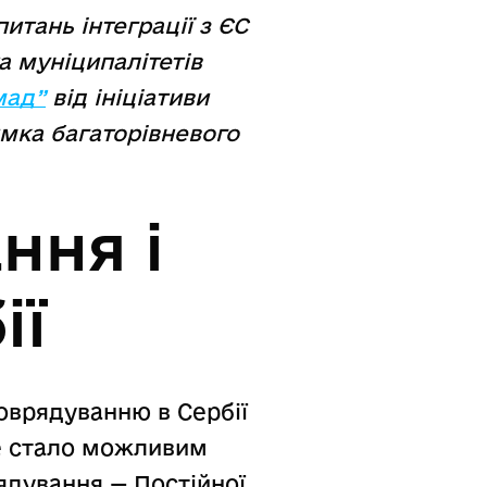
итань інтеграції з ЄС
а муніципалітетів
мад”
від ініціативи
мка багаторівневого
ння і
ії
оврядуванню в Сербії
е стало можливим
ядування — Постійної