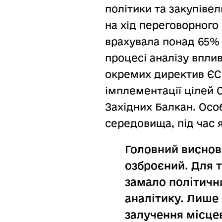
політики та закупіве
на хід переговорного
врахувала понад 65% 
процесі аналізу вплив
окремих директив ЄС 
імплементації цілей 
Західних Балкан. Осо
середовища, під час я
Головний виснов
озброєний. Для т
замало політичн
аналітику. Лише
залучення місце