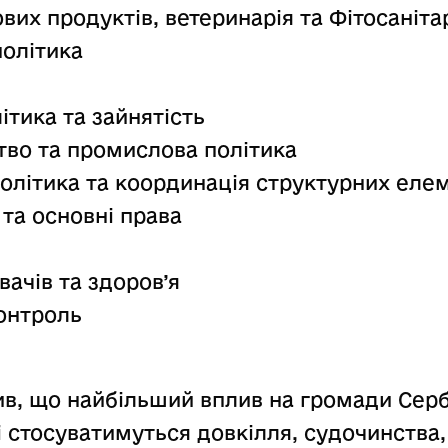
ових продуктів, ветеринарія та Фітосаніт
політика
ітика та зайнятість
тво та промислова політика
політика та координація структурних еле
 та основні права
вачів та здоров’я
контроль
ив, що найбільший вплив на громади Серб
і стосуватимуться довкілля, судочинства,