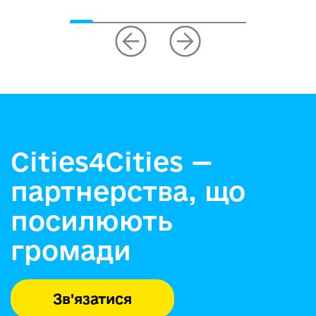
Cities4Cities —
партнерства, що
посилюють
громади
Зв'язатися