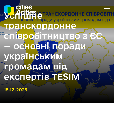
Успішне
транскордонне
співробітництво з ЄС
— основні поради
українським
громадам від
експертів TESIM
15.12.2023