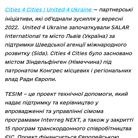
Cities 4 Cities | United 4 Ukraine
— партнерські
ініціативи, які об’єднали зусилля у вересні
2022. United 4 Ukraine започаткували SALAR
International та місто Львів (Україна) за
підтримки Шведської агенції міжнародного
розвитку (Sida). Сities 4 Cities було засновано
містом Зіндельфінген (Німеччина) під
патронатом Конгрес місцевих і регіональних
влад Ради Європи.
TESIM – це проект технічної допомоги, який
надає підтримку та керівництво у
впровадженні та управлінні сімома
програмами Interreg NEXT, а також у закритті
15 програм транскордонного співробітництва
ЄІС. Проект фінансується Європейською